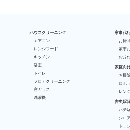
ハウスクリーニング
家事代
エアコン
お掃
レンジフード
家事
キッチン
お片
浴室
家庭向
トイレ
お掃
フロアクリーニング
ロボッ
窓ガラス
レン
洗濯機
害虫駆
ハチ
シロ
トコ