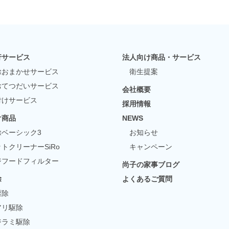
行サービス
法人向け商品・サービス
除おまかせサービス
衛生提案
おてつだいサービス
会社概要
付けサービス
採用情報
け商品
NEWS
除ベーシック3
お知らせ
トクリーナーSiRo
キャンペーン
ジフードフィルター
尚子の家事ブログ
除
よくあるご質問
駆除
アリ駆除
ジラミ駆除