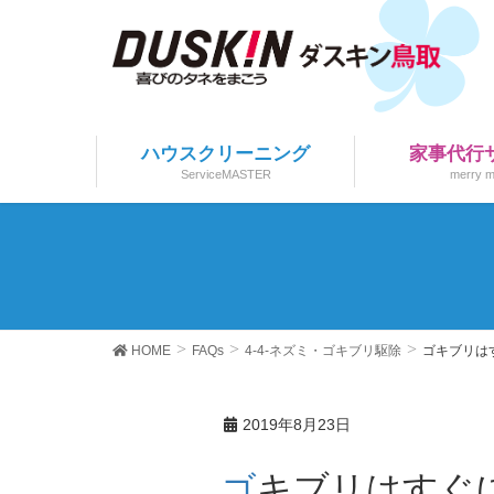
ハウスクリーニング
家事代行
ServiceMASTER
merry m
HOME
FAQs
4-4-ネズミ・ゴキブリ駆除
ゴキブリは
2019年8月23日
ゴキブリはすぐ